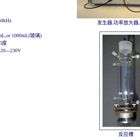
50kHz
发生器,功率放大器
,or 1000mL(玻璃)
90度
---230V
反应槽